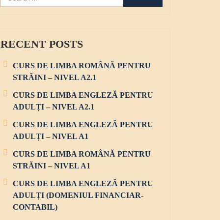
e
a
r
c
RECENT POSTS
h
f
o
CURS DE LIMBA ROMÂNĂ PENTRU
r
STRĂINI – NIVEL A2.1
:
CURS DE LIMBA ENGLEZĂ PENTRU
ADULȚI – NIVEL A2.1
CURS DE LIMBA ENGLEZĂ PENTRU
ADULȚI – NIVEL A1
CURS DE LIMBA ROMÂNĂ PENTRU
STRĂINI – NIVEL A1
CURS DE LIMBA ENGLEZĂ PENTRU
ADULȚI (DOMENIUL FINANCIAR-
CONTABIL)