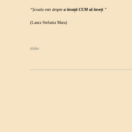
“Școala este despre
a învață CUM să înveți
.”
(Laura Stefania Mara)
slider
P
o
s
t
n