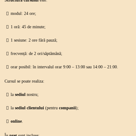
Structura cursului
este:
modul: 24 ore;
1 oră: 45 de minute;
1 sesiune: 2 ore
fără pauză
;
frecvență: de 2 ori/săptămână;
orar posibil: în intervalul orar 9:00 – 13:00 sau 14:00 – 21:00.
Cursul se poate realiza:
la
sediul
nostru;
la
sediul clientului
(pentru
companii
);
online
.
În
preț
sunt incluse: