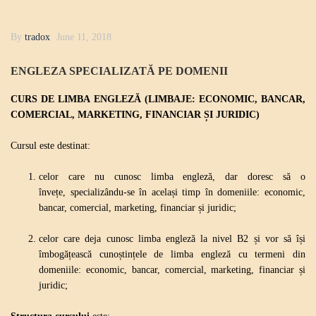
By
tradox
June 11, 2018
ENGLEZA SPECIALIZATĂ PE DOMENII
CURS DE LIMBA ENGLEZ
Ă (LIMBAJE:
ECONOMIC
, BANCAR,
COMERCIAL, MARKETING, FINANCIAR ȘI JURIDIC)
Cursul este destinat:
celor care nu cunosc limba engleză, dar doresc să o
învețe,
specializându-se în același timp în domeniile: economic,
bancar, comercial, marketing, financiar și juridic
;
celor care deja cunosc limba engleză la nivel B2 și vor să își
îmbogățească cunoștințele de limba engleză cu termeni din
domeniile:
economic, bancar, comercial, marketing, financiar și
juridic
;