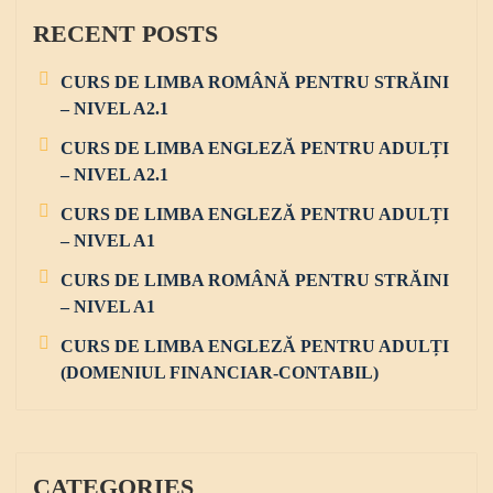
i
h
RECENT POSTS
g
f
o
a
CURS DE LIMBA ROMÂNĂ PENTRU STRĂINI
r
– NIVEL A2.1
t
:
i
CURS DE LIMBA ENGLEZĂ PENTRU ADULȚI
– NIVEL A2.1
o
CURS DE LIMBA ENGLEZĂ PENTRU ADULȚI
n
– NIVEL A1
CURS DE LIMBA ROMÂNĂ PENTRU STRĂINI
– NIVEL A1
CURS DE LIMBA ENGLEZĂ PENTRU ADULȚI
(DOMENIUL FINANCIAR-CONTABIL)
CATEGORIES