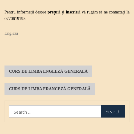
Pentru informații despre
prețuri
și
înscrieri
vă rugăm să ne contactați la
0770619195.
Engleza
P
CURS DE LIMBA ENGLEZĂ GENERALĂ
o
s
CURS DE LIMBA FRANCEZĂ GENERALĂ
t
n
S
e
a
a
v
r
c