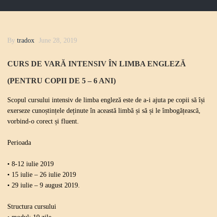
By
tradox
June 28, 2019
CURS DE VARĂ INTENSIV ÎN LIMBA ENGLEZĂ
(PENTRU COPII DE 5 – 6 ANI)
Scopul cursului intensiv de limba engleză este de a-i ajuta pe copii să își
exerseze cunoștințele deținute în această limbă și să și le îmbogățească,
vorbind-o corect și fluent.
Perioada
• 8-12 iulie 2019
• 15 iulie – 26 iulie 2019
• 29 iulie – 9 august 2019.
Structura cursului