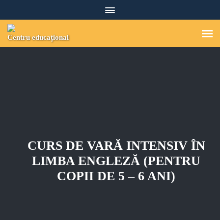
S
k
i
p
Centru educațional
t
o
c
o
n
t
e
n
t
CURS DE VARĂ INTENSIV ÎN
LIMBA ENGLEZĂ (PENTRU
COPII DE 5 – 6 ANI)