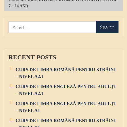
s
7 – 14 ANI)
t
n
S
a
e
v
a
r
i
c
g
h
RECENT POSTS
f
a
o
CURS DE LIMBA ROMÂNĂ PENTRU STRĂINI
t
r
– NIVEL A2.1
:
i
CURS DE LIMBA ENGLEZĂ PENTRU ADULȚI
o
– NIVEL A2.1
n
CURS DE LIMBA ENGLEZĂ PENTRU ADULȚI
– NIVEL A1
CURS DE LIMBA ROMÂNĂ PENTRU STRĂINI