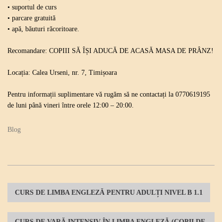
• suportul de curs
• parcare gratuită
• apă, băuturi răcoritoare.
Recomandare: COPIII SĂ ÎȘI ADUCĂ DE ACASĂ MASA DE PRÂNZ!
Locația: Calea Urseni, nr. 7, Timișoara
Pentru informații suplimentare vă rugăm să ne contactați la 0770619195
de luni până vineri între orele 12:00 – 20:00.
Blog
P
CURS DE LIMBA ENGLEZĂ PENTRU ADULȚI NIVEL B 1.1
o
CURS DE VARĂ INTENSIV ÎN LIMBA ENGLEZĂ (COPII DE