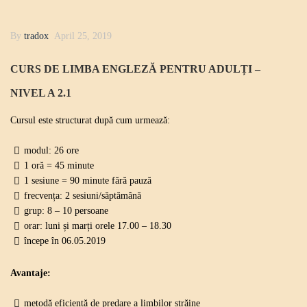
By
tradox
April 25, 2019
CURS DE LIMBA ENGLEZĂ PENTRU ADULȚI –
NIVEL A 2.1
Cursul este structurat după cum urmează:
modul: 26 ore
1 oră = 45 minute
1 sesiune = 90 minute fără pauză
frecvența: 2 sesiuni/săptămână
grup: 8 – 10 persoane
orar: luni și marți orele 17.00 – 18.30
începe în 06.05.2019
Avantaje:
metodă eficientă de predare a limbilor străine