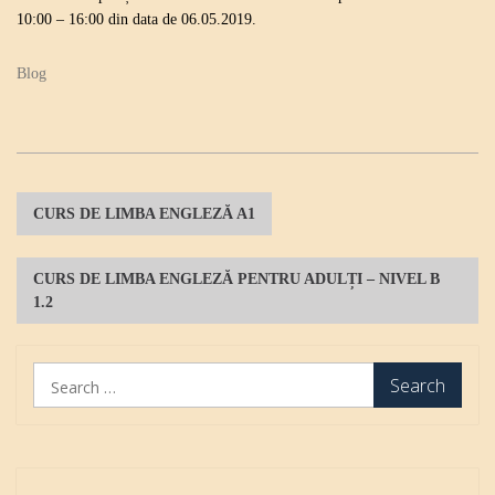
10:00 – 16:00 din data de 06.05.2019.
Blog
P
CURS DE LIMBA ENGLEZĂ A1
o
s
CURS DE LIMBA ENGLEZĂ PENTRU ADULȚI – NIVEL B
1.2
t
n
S
a
e
v
a
r
i
c
g
h