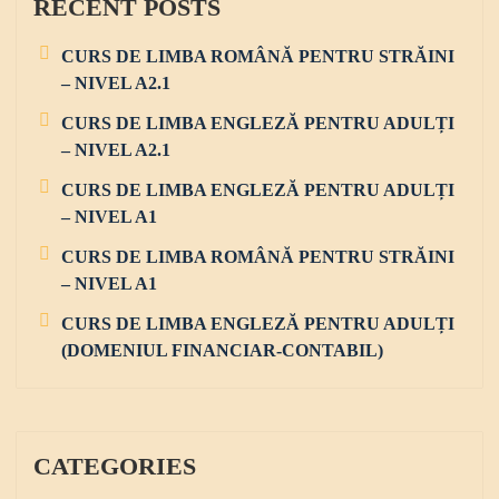
RECENT POSTS
f
a
o
CURS DE LIMBA ROMÂNĂ PENTRU STRĂINI
t
r
– NIVEL A2.1
:
i
CURS DE LIMBA ENGLEZĂ PENTRU ADULȚI
o
– NIVEL A2.1
n
CURS DE LIMBA ENGLEZĂ PENTRU ADULȚI
– NIVEL A1
CURS DE LIMBA ROMÂNĂ PENTRU STRĂINI
– NIVEL A1
CURS DE LIMBA ENGLEZĂ PENTRU ADULȚI
(DOMENIUL FINANCIAR-CONTABIL)
CATEGORIES