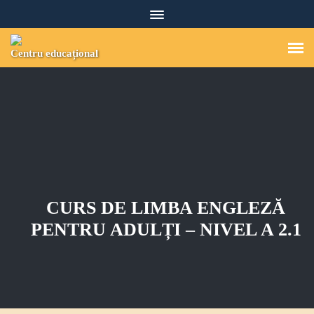
S
k
i
p
Centru educațional
t
o
c
o
n
t
e
n
t
CURS DE LIMBA ENGLEZĂ
PENTRU ADULȚI – NIVEL A 2.1